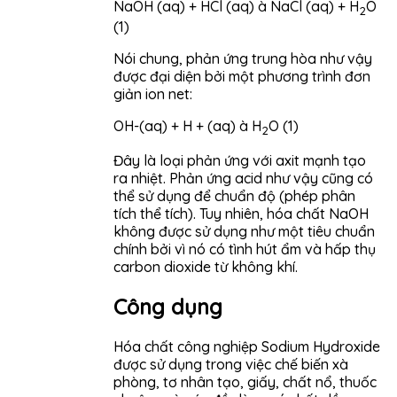
NaOH (aq) + HCl (aq) à NaCl (aq) + H
O
2
(1)
Nói chung, phản ứng trung hòa như vậy
được đại diện bởi một phương trình đơn
giản ion net:
OH-(aq) + H + (aq) à H
O (1)
2
Đây là loại phản ứng với axit mạnh tạo
ra nhiệt. Phản ứng acid như vậy cũng có
thể sử dụng để chuẩn độ (phép phân
tích thể tích). Tuy nhiên, hóa chất NaOH
không được sử dụng như một tiêu chuẩn
chính bởi vì nó có tình hút ẩm và hấp thụ
carbon dioxide từ không khí.
Công dụng
Hóa chất công nghiệp Sodium Hydroxide
được sử dụng trong việc chế biến xà
phòng, tơ nhân tạo, giấy, chất nổ, thuốc