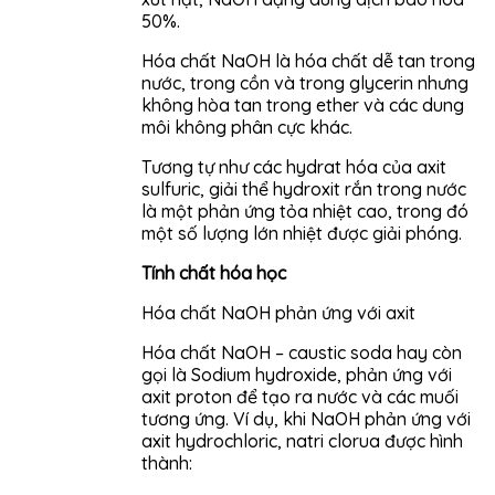
50%.
Hóa chất NaOH là hóa chất dễ tan trong
nước, trong cồn và trong glycerin nhưng
không hòa tan trong ether và các dung
môi không phân cực khác.
Tương tự như các hydrat hóa của axit
sulfuric, giải thể hydroxit rắn trong nước
là một phản ứng tỏa nhiệt cao, trong đó
một số lượng lớn nhiệt được giải phóng.
Tính chất hóa học
Hóa chất NaOH phản ứng với axit
Hóa chất NaOH – caustic soda hay còn
gọi là Sodium hydroxide, phản ứng với
axit proton để tạo ra nước và các muối
tương ứng. Ví dụ, khi NaOH phản ứng với
axit hydrochloric, natri clorua được hình
thành: