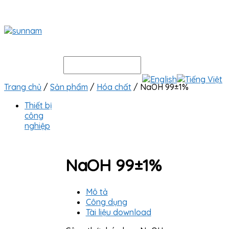
Trang chủ
/
Sản phẩm
/
Hóa chất
/ NaOH 99±1%
Thiết bị
công
nghiệp
NaOH 99±1%
Mô tả
Công dụng
Tài liệu download