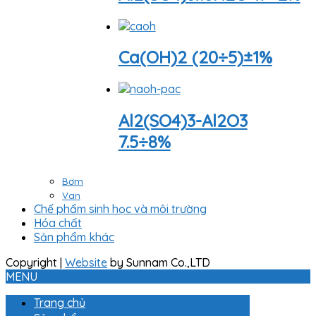
Ca(OH)2 (20÷5)±1%
Al2(SO4)3-Al2O3
7.5÷8%
Bơm
Van
Chế phẩm sinh học và môi trường
Hóa chất
Sản phẩm khác
Copyright
|
Website
by Sunnam Co.,LTD
MENU
Trang chủ