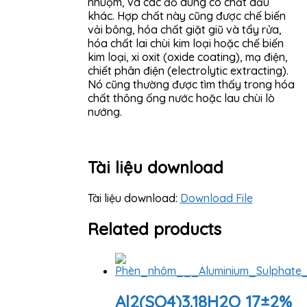
nhuộm, và các đồ dùng có chất dầu
khác. Hợp chất này cũng được chế biến
vải bông, hóa chất giặt giũ và tẩy rửa,
hóa chất lai chùi kim loại hoặc chế biến
kim loại, xi oxit (oxide coating), mạ điện,
chiết phân điện (electrolytic extracting).
Nó cũng thường được tìm thấy trong hóa
chất thông ống nước hoặc lau chùi lò
nướng.
Tài liệu download
Tài liệu download:
Download File
Related products
Al2(SO4)3.18H2O 17±2%