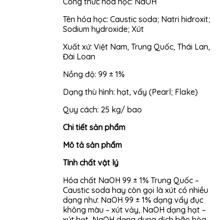
Công thức hóa học: NaOH
Tên hóa học: Caustic soda; Natri hiđroxit;
Sodium hydroxide; Xút
Xuất xứ: Việt Nam, Trung Quốc, Thái Lan,
Đài Loan
Nồng độ: 99 ± 1%
Dạng thù hình: hạt, vẩy (Pearl; Flake)
Quy cách: 25 kg/ bao
Chi tiết sản phẩm
Mô tả sản phẩm
Tính chất vật lý
Hóa chất NaOH 99 ± 1% Trung Quốc –
Caustic soda hay còn gọi là xút có nhiều
dạng như: NaOH 99 ± 1% dạng vẩy đục
không màu – xút vảy, NaOH dạng hạt –
xút hạt, NaOH dạng dung dịch bão hòa